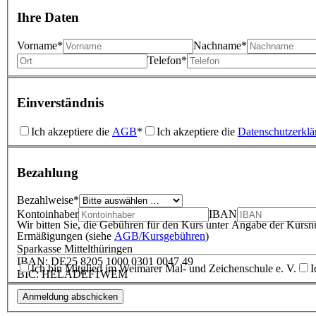
Ihre Daten
Vorname*
Nachname*
Telefon*
Einverständnis
Ich akzeptiere die
AGB
*
Ich akzeptiere die
Datenschutzerklä
Bezahlung
Bezahlweise*
Kontoinhaber
IBAN
Wir bitten Sie, die Gebühren für den Kurs unter Angabe der Kurs
Ermäßigungen (siehe
AGB/Kursgebühren
)
Sparkasse Mittelthüringen
IBAN: DE25 8205 1000 0301 0047 49
Ich bin Mitglied im Weimarer Mal- und Zeichenschule e. V.
I
BIC: HELADEF1WEM