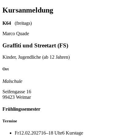
Kursanmeldung
K64
(freitags)
Marco Quade
Graffiti und Streetart (FS)
Kinder, Jugendliche (ab 12 Jahren)
Ort
Malschule
Seifengasse 16
99423 Weimar
Frühlingssemester
Termine
Fr
12.02.2027
16–18 Uhr
6 Kurstage