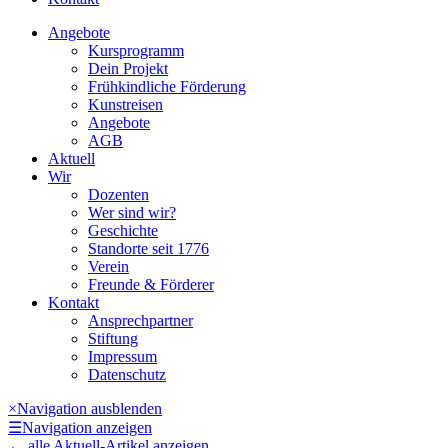
Angebote
Kursprogramm
Dein Projekt
Frühkindliche Förderung
Kunstreisen
Angebote
AGB
Aktuell
Wir
Dozenten
Wer sind wir?
Geschichte
Standorte seit 1776
Verein
Freunde & Förderer
Kontakt
Ansprechpartner
Stiftung
Impressum
Datenschutz
×
Navigation ausblenden
☰
Navigation anzeigen
←
alle Aktuell-Artikel anzeigen