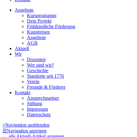
Angebote
Kursprogramm
Dein Projekt
Frühkindliche Förderung
Kunstreisen
Angebote
AGB
Aktuell
Wir
Dozenten
Wer sind wir?
Geschichte
Standorte seit 1776
Verein
Freunde & Förderer
Kontakt
Ansprechpartner
Stiftung
Impressum
Datenschutz
×
Navigation ausblenden
☰
Navigation anzeigen
←
alle Aktuell-Artikel anzeigen