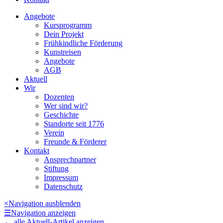
Angebote
Kursprogramm
Dein Projekt
Frühkindliche Förderung
Kunstreisen
Angebote
AGB
Aktuell
Wir
Dozenten
Wer sind wir?
Geschichte
Standorte seit 1776
Verein
Freunde & Förderer
Kontakt
Ansprechpartner
Stiftung
Impressum
Datenschutz
×
Navigation ausblenden
☰
Navigation anzeigen
←
alle Aktuell-Artikel anzeigen