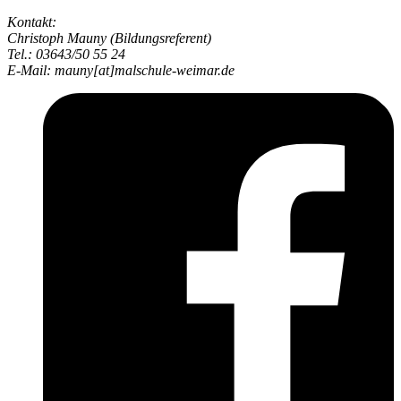
Kontakt:
Christoph Mauny (Bildungsreferent)
Tel.: 03643/​50 55 24
E-Mail: mauny[at]malschule-weimar.de