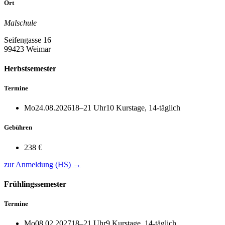
Ort
Malschule
Seifengasse 16
99423 Weimar
Herbstsemester
Termine
Mo
24.08.2026
18–21 Uhr
10 Kurstage, 14‑täglich
Gebühren
238 €
zur Anmeldung (HS)
→
Frühlingssemester
Termine
Mo
08.02.2027
18–21 Uhr
9 Kurstage, 14‑täglich