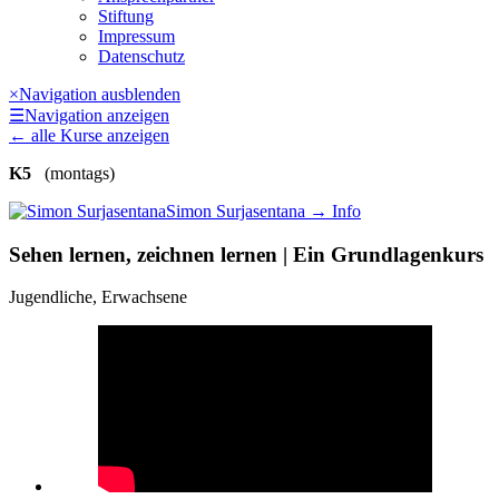
Stiftung
Impressum
Datenschutz
×
Navigation ausblenden
☰
Navigation anzeigen
←
alle Kurse anzeigen
K5
(montags)
Simon Surjasentana
→ Info
Sehen lernen, zeichnen lernen | Ein Grundlagenkurs
Jugendliche, Erwachsene