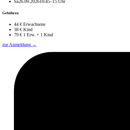
Sa
26.09.2026
10:45–15 Uhr
Gebühren
44 €
Erwachsene
38 €
Kind
79 €
1 Erw. + 1 Kind
zur Anmeldung
→