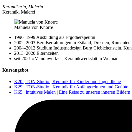
Keramikerin, Malerin
Keramik, Malerei
Manuela von Knorre
1996–1999 Ausbildung als Ergotherapeutin
2002–2003 Berufserfahrungen in Estland, Dresden, Rumänien
2004–2012 Studium Industriedesign Burg Giebichenstein, Kun
2013–2020 Elternzeiten
seit 2021 »Manouwerk« – Keramikwerkstatt in Weimar
Kursangebot
K20 | TON-Studio | Keramik für Kinder und Jugendliche
K29 | TON-Studio | Keramik für Anfänger:innen und Geübte
K65 | Intuitives Malen | Eine Reise zu unseren inneren Bildern