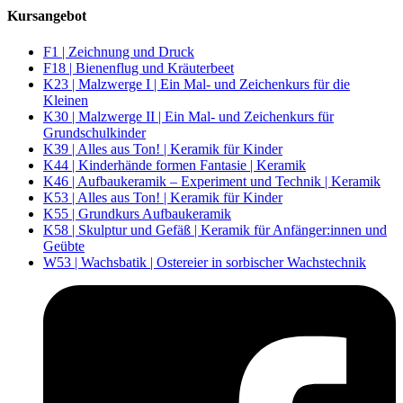
Kursangebot
F1 | Zeichnung und Druck
F18 | Bienenflug und Kräuterbeet
K23 | Malzwerge I | Ein Mal- und Zeichenkurs für die
Kleinen
K30 | Malzwerge II | Ein Mal- und Zeichenkurs für
Grundschulkinder
K39 | Alles aus Ton! | Keramik für Kinder
K44 | Kinderhände formen Fantasie | Keramik
K46 | Aufbaukeramik – Experiment und Technik | Keramik
K53 | Alles aus Ton! | Keramik für Kinder
K55 | Grundkurs Aufbaukeramik
K58 | Skulptur und Gefäß | Keramik für Anfänger:innen und
Geübte
W53 | Wachsbatik | Ostereier in sorbischer Wachstechnik