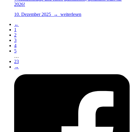
2026!
10. Dezember 2025 → weiterlesen
←
1
2
3
4
5
…
23
→