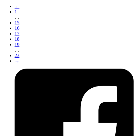
←
1
…
15
16
17
18
19
…
23
→