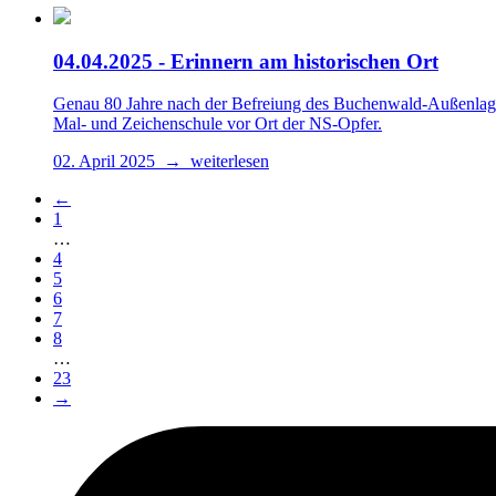
04.04.2025 - Erinnern am historischen Ort
Genau 80 Jahre nach der Befreiung des Buchenwald-Außenlage
Mal- und Zeichenschule vor Ort der NS-Opfer.
02. April 2025 → weiterlesen
←
1
…
4
5
6
7
8
…
23
→