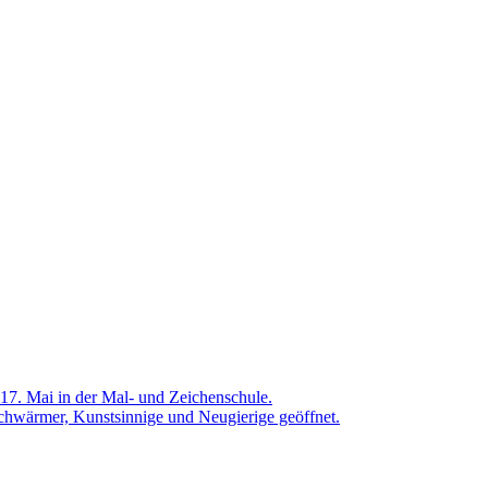
7. Mai in der Mal- und Zeichenschule.
tschwärmer, Kunstsinnige und Neugierige geöffnet.